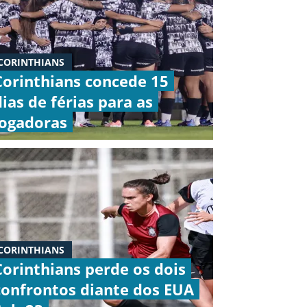
CORINTHIANS
Corinthians concede 15
dias de férias para as
jogadoras
CORINTHIANS
Corinthians perde os dois
confrontos diante dos EUA