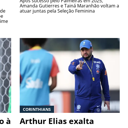
Após sucesso pelo Palmeiras em 2025,
Amanda Gutierres e Tainá Maranhão voltam a
 de
atuar juntas pela Seleção Feminina
be
time
CORINTHIANS
o à
Arthur Elias exalta