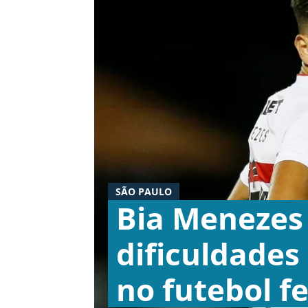
SÃO PAULO
Bia Menezes
dificuldades
no futebol f