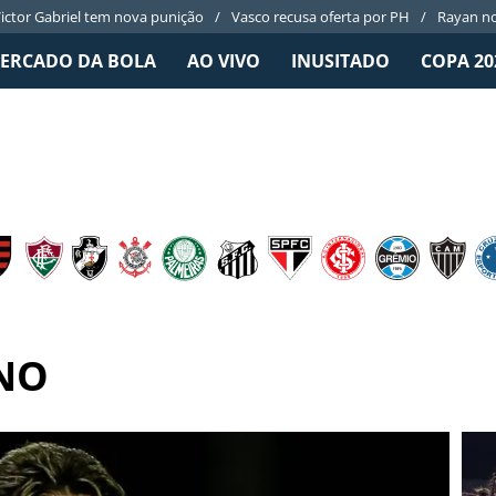
ictor Gabriel tem nova punição
Vasco recusa oferta por PH
Rayan no
ERCADO DA BOLA
AO VIVO
INUSITADO
COPA 20
NO