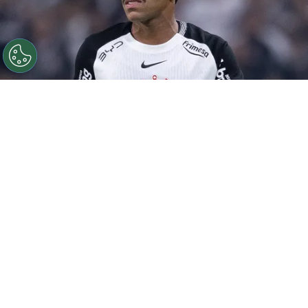
©
Ettore Chiereguini
Matheuzinho durante confronto
contra o Palmeiras no Campeonato Brasileiro de 2026.
Por
João Marcelo Felix Dos Santos
Retorno das Copas
O
Corinthians
empatou com o Bahia em 1 a
1, no último domingo (27), na Fonte Nova.
Agora, o foco do Timão está no confronto