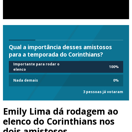
Qual a importância desses amistosos
para a temporada do Corinthians?
Importante para rodar o
100
%
elenco
Nada demais
0
%
3 pessoas já votaram
Emily Lima dá rodagem ao
elenco do Corinthians nos
dois amistosos