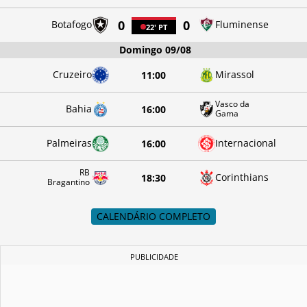
0
0
Botafogo
Fluminense
22'
PT
Domingo 09/08
Cruzeiro
Mirassol
11:00
Vasco da
Bahia
16:00
Gama
Palmeiras
Internacional
16:00
RB
Corinthians
18:30
Bragantino
CALENDÁRIO COMPLETO