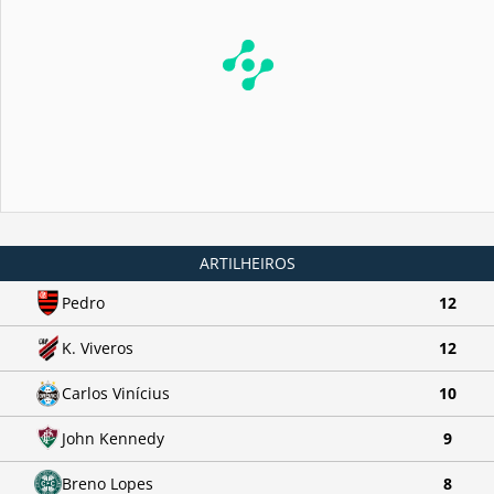
ARTILHEIROS
Pedro
12
K. Viveros
12
Carlos Vinícius
10
John Kennedy
9
Breno Lopes
8