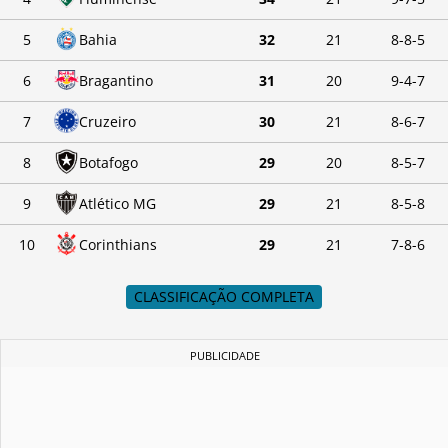
5
Bahia
32
21
8-8-5
6
Bragantino
31
20
9-4-7
7
Cruzeiro
30
21
8-6-7
8
Botafogo
29
20
8-5-7
9
Atlético MG
29
21
8-5-8
10
Corinthians
29
21
7-8-6
CLASSIFICAÇÃO COMPLETA