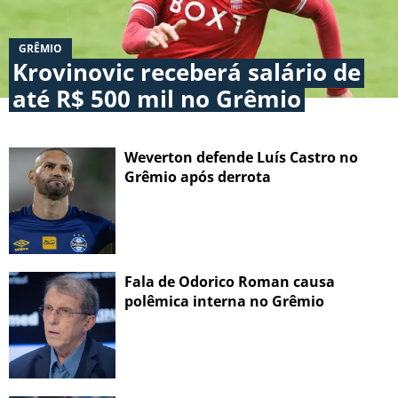
GRÊMIO
Krovinovic receberá salário de
até R$ 500 mil no Grêmio
Weverton defende Luís Castro no
Grêmio após derrota
Fala de Odorico Roman causa
polêmica interna no Grêmio