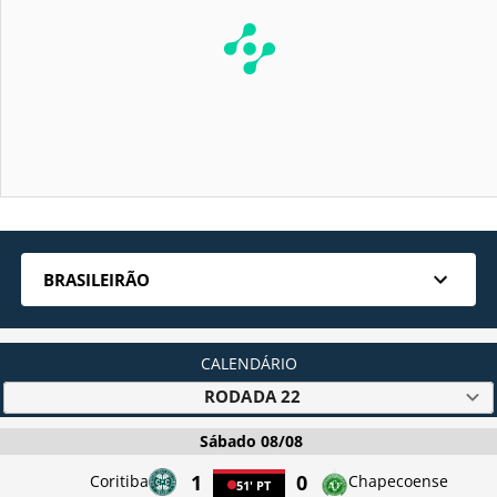
BRASILEIRÃO
CALENDÁRIO
RODADA
22
Sábado 08/08
1
0
Coritiba
Chapecoense
51'
PT