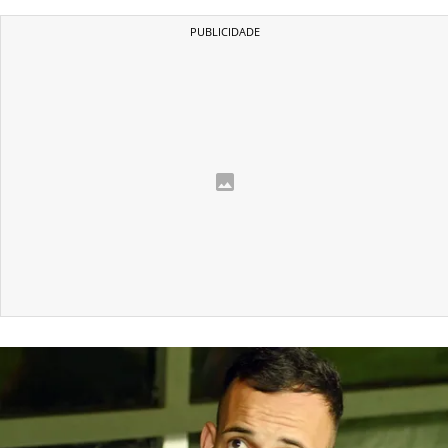
BOTAFOGO
CRUZEIRO
INTERNACIONAL
GRÊMIO
VASCO DA GAMA
|
|
|
SOBRE NÓS
STAFF
CONTATO
APOSTAS