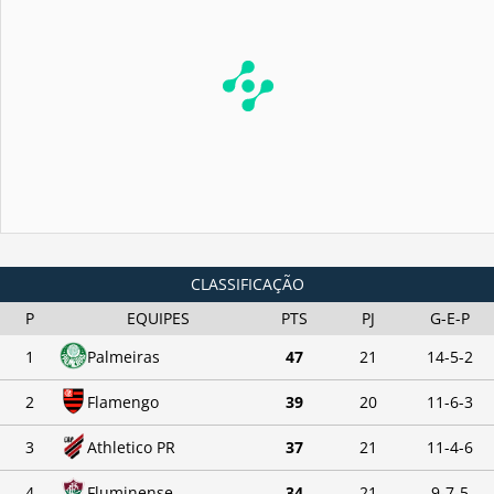
CLASSIFICAÇÃO
P
EQUIPES
PTS
PJ
G-E-P
1
Palmeiras
47
21
14-5-2
2
Flamengo
39
20
11-6-3
3
Athletico PR
37
21
11-4-6
4
Fluminense
34
21
9-7-5