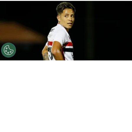
©
Miguel SCHINCARIOL
Bia Menezes comenta sobre o
início da sua carreira - Foto: Miguel
Schincariol/Saopaulofc.net
Por
Gilvan Alves
Bia Menezes é uma das principais jogadoras