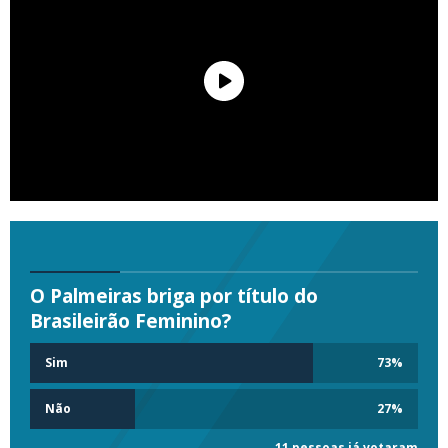
O Palmeiras briga por título do
Brasileirão Feminino?
Sim
73
%
Não
27
%
11 pessoas já votaram