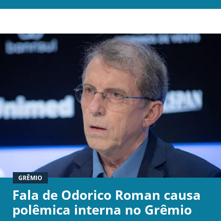
Termos e Condições
Privacidade
Política Editorial
Ad Choices
Antenados no Futebol, tal como a Futbol
Sites, é uma empresa pertencente à Better
Collective. Todos os direitos reservados.
+18 |
Jogue com responsabilidade
Aplicam-se os Termos e Condições | Conteúdo
Comercial
GRÊMIO
Fala de Odorico Roman causa
polêmica interna no Grêmio