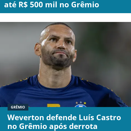
até R$ 500 mil no Grêmio
BOTAFOGO
CRUZEIRO
INTERNACIONAL
GRÊMIO
VASCO DA GAMA
GRÊMIO
|
|
|
SOBRE NÓS
STAFF
CONTATO
APOSTAS
Weverton defende Luís Castro
no Grêmio após derrota