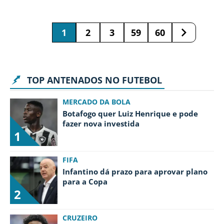
1
2
3
59
60
TOP ANTENADOS NO FUTEBOL
MERCADO DA BOLA
Botafogo quer Luiz Henrique e pode
fazer nova investida
1
FIFA
Infantino dá prazo para aprovar plano
para a Copa
2
CRUZEIRO