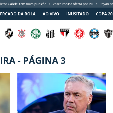
ictor Gabriel tem nova punição
Vasco recusa oferta por PH
Rayan no
ERCADO DA BOLA
AO VIVO
INUSITADO
COPA 20
IRA - PÁGINA 3