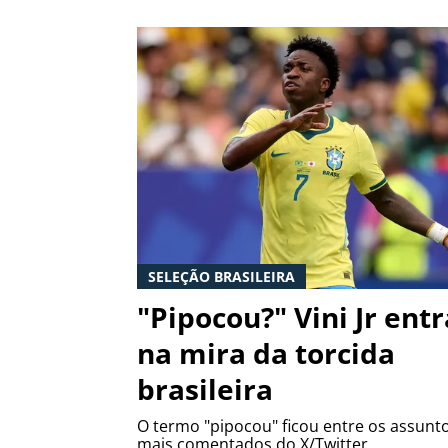
SELEÇÃO BRASILEIRA
"Pipocou?" Vini Jr entr
na mira da torcida
brasileira
O termo "pipocou" ficou entre os assunt
mais comentados do X/Twitter