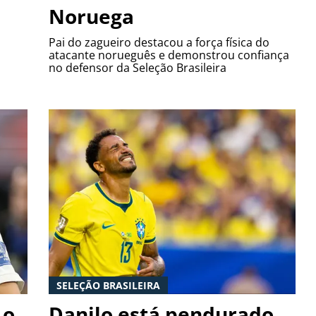
Noruega
Pai do zagueiro destacou a força física do
atacante norueguês e demonstrou confiança
no defensor da Seleção Brasileira
SELEÇÃO BRASILEIRA
 o
Danilo está pendurado