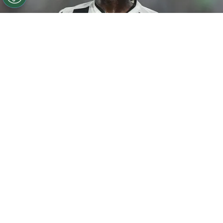
©
Thiago Ribeiro/AGIF
Botafogo pode tentar Luiz
Henrique mais uma vez em janeiro.
Por
Rodrigo Ribeiro
De acordo com informações apuradas pelo
Canal do Anderson Motta, o Botafogo pode
fazer uma nova tentativa pela contratação
de
Luiz Henrique em janeiro caso as
negociações não avancem nesta janela.
Segundo a fonte, a possibilidade está ligada