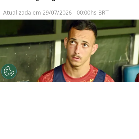
Atualizada em
29/07/2026 - 00:00hs BRT
©
Walmir Cirne/AGIF
Iago Borduchi, jogador do Bahia,
durante partida contra o Ceara no estadio Fonte Nova
pelo campeonato Copa Do Nordeste 2025. Foto: Walmir
Cirne/AGIF
Por
Leonardo Viter