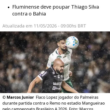
Fluminense deve poupar Thiago Silva
contra o Bahia
Atualizada em
11/05/2026 - 09:00hs BRT
©
Marcos Junior
Flaco Lopez jogador do Palmeiras
durante partida contra o Remo no estadio Mangueirao
pelo campeonato Brasileiro A 2026. Foto: Marcos