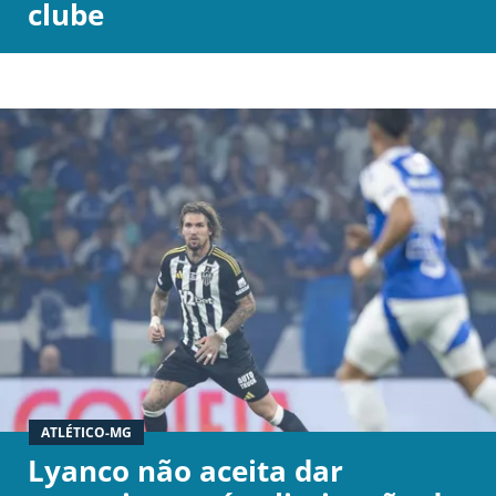
clube
Termos e Condições
Privacidade
Política Editorial
Ad Choices
Antenados no Futebol, tal como a Futbol
Sites, é uma empresa pertencente à Better
Collective. Todos os direitos reservados.
+18 |
Jogue com responsabilidade
Aplicam-se os Termos e Condições | Conteúdo
Comercial
ATLÉTICO-MG
Lyanco não aceita dar