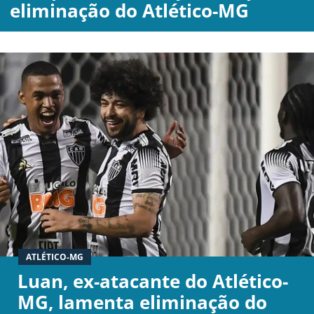
eliminação do Atlético-MG
BOTAFOGO
CRUZEIRO
INTERNACIONAL
GRÊMIO
VASCO DA GAMA
ATLÉTICO-MG
|
|
|
SOBRE NÓS
STAFF
CONTATO
APOSTAS
Luan, ex-atacante do Atlético-
MG, lamenta eliminação do