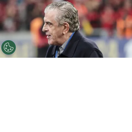
©
Robson Mafra/AGIF
Mario Celso Petraglia
presidente do Athletico-PR e visto durante cerimonia de
premiacao ao final da partida contra o Maringa no
estadio Arena da Baixada pela decisao do campeonato
Paranaense 2024. Foto: Robson Mafra/AGIF
Por
Leonardo Viter