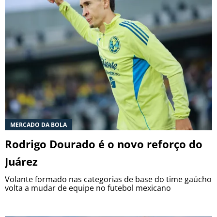
Termos e Condições
Privacidade
Política Editorial
Ad Choices
Antenados no Futebol, tal como a Futbol
Sites, é uma empresa pertencente à Better
Collective. Todos os direitos reservados.
+18 |
Jogue com responsabilidade
Aplicam-se os Termos e Condições | Conteúdo
Comercial
MERCADO DA BOLA
Rodrigo Dourado é o novo reforço do
Juárez
Volante formado nas categorias de base do time gaúcho
volta a mudar de equipe no futebol mexicano