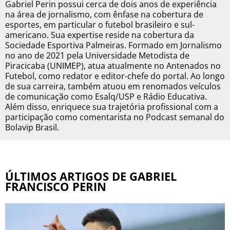
Gabriel Perin possui cerca de dois anos de experiência
na área de jornalismo, com ênfase na cobertura de
BOTAFOGO
esportes, em particular o futebol brasileiro e sul-
americano. Sua expertise reside na cobertura da
Sociedade Esportiva Palmeiras. Formado em Jornalismo
CRUZEIRO
no ano de 2021 pela Universidade Metodista de
Piracicaba (UNIMEP), atua atualmente no Antenados no
INTERNACIONAL
Futebol, como redator e editor-chefe do portal. Ao longo
de sua carreira, também atuou em renomados veículos
de comunicação como Esalq/USP e Rádio Educativa.
GRÊMIO
Além disso, enriquece sua trajetória profissional com a
participação como comentarista no Podcast semanal do
VASCO DA GAMA
Bolavip Brasil.
ÚLTIMOS ARTIGOS DE GABRIEL
FRANCISCO PERIN
|
|
|
SOBRE NÓS
STAFF
CONTATO
APOSTAS