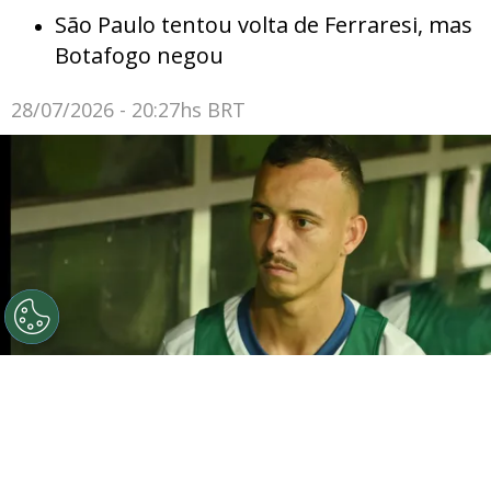
São Paulo tentou volta de Ferraresi, mas
Botafogo negou
28/07/2026 - 20:27hs BRT
©
Walmir Cirne/AGIF
Iago Borduchi, jogador do Bahia
durante execucao do hino nacional antes da partida
contra o Corinthians no estadio Arena Fonte Nova pelo