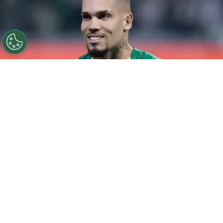
©
Marcello Zambrana/AGIF
Paulinho voltou a ser
titular no Palmeiras.
Por
Rodrigo Ribeiro
Paulinho voltou a ser titular do Palmeiras
após um longo período de recuperação e
celebrou o momento nas redes sociais.
Através de seu Instagram, o atacante