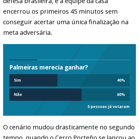
defesa brasileira, e a equipe da casa
encerrou os primeiros 45 minutos sem
conseguir acertar uma única finalização na
meta adversária.
Palmeiras merecia ganhar?
Sim
40
%
Não
60
%
5 pessoas já votaram
O cenário mudou drasticamente no segundo
tempo, quando o Cerro Porteño se lançou ao