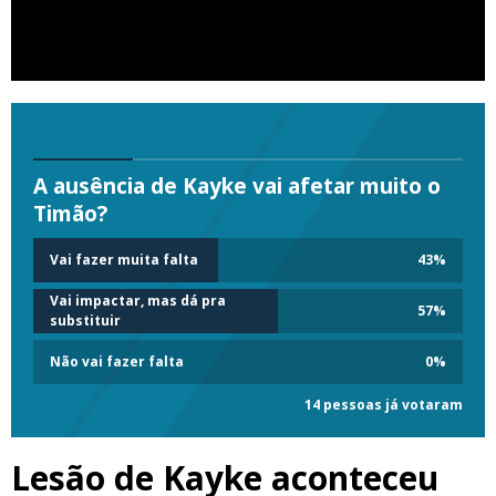
A ausência de Kayke vai afetar muito o
Timão?
Vai fazer muita falta
43
%
Vai impactar, mas dá pra
57
%
substituir
Não vai fazer falta
0
%
14 pessoas já votaram
Lesão de Kayke aconteceu