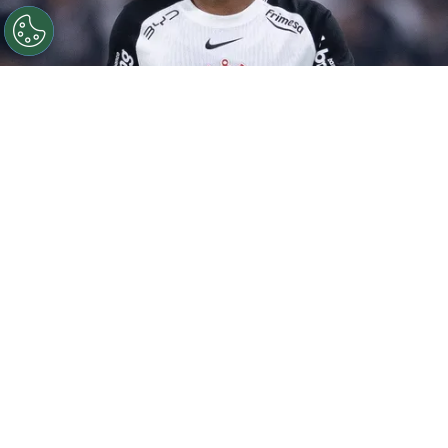
©
Ettore Chiereguini
Matheuzinho durante confronto
contra o Palmeiras no Campeonato Brasileiro de 2026.
Por
João Marcelo Felix Dos Santos
Retorno das Copas
O
Corinthians
empatou com o Bahia em 1 a
1, no último domingo (27), na Fonte Nova.
Agora, o foco do Timão está no confronto
contra o Athletico-PR, que acontece nesta
quinta-feira (30), na Neo Química Arena, pela