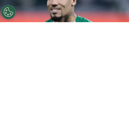
©
Marcello Zambrana/AGIF
Paulinho voltou a ser
titular no Palmeiras.
Por
Rodrigo Ribeiro
Paulinho voltou a ser titular do Palmeiras
após um longo período de recuperação e
celebrou o momento nas redes sociais.
Através de seu Instagram, o atacante
destacou a importância do retorno aos