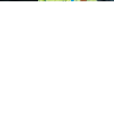
©
Getty Images
Lima, do Fluminense, segue no
América-MEX até dezembro por empréstimo. Foto:
Hector Vivas/Getty Images
Por
Luiz Eduardo Porto
O
Fluminense
não terá o retorno de
Lima
nesta janela de transferências. Segundo
informações do jornalista Victor Lessa, o
clube não chegou a um acordo com o
América do México
para encerrar
antecipadamente o empréstimo.