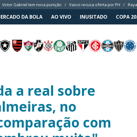
Victor Gabriel tem nova punição
Vasco recusa oferta por PH
Raya
ERCADO DA BOLA
AO VIVO
INUSITADO
COPA 20
a a real sobre
almeiras, no
z comparação com