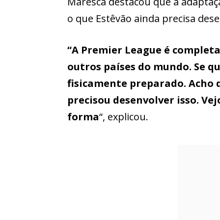
Maresca destacou que a adaptaçã
o que Estêvão ainda precisa des
“A Premier League é complet
outros países do mundo. Se qu
fisicamente preparado. Acho 
precisou desenvolver isso. V
forma
“, explicou.