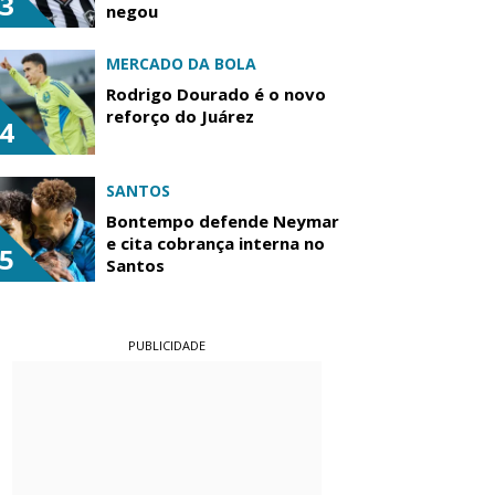
3
negou
MERCADO DA BOLA
Rodrigo Dourado é o novo
reforço do Juárez
4
SANTOS
Bontempo defende Neymar
e cita cobrança interna no
5
Santos
PUBLICIDADE