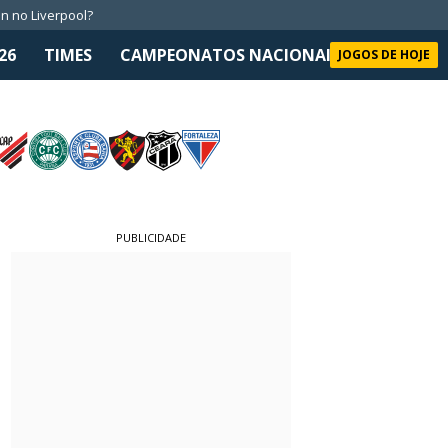
n no Liverpool?
26
TIMES
CAMPEONATOS NACIONAIS
SELEÇÃO 
JOGOS DE HOJE
PUBLICIDADE