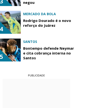
3
negou
MERCADO DA BOLA
Rodrigo Dourado é o novo
reforço do Juárez
4
SANTOS
Bontempo defende Neymar
e cita cobrança interna no
5
Santos
PUBLICIDADE