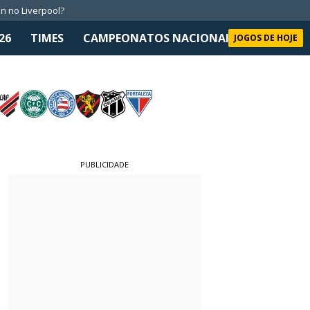
n no Liverpool?
26
TIMES
CAMPEONATOS NACIONAIS
SELEÇÃO 
JOGOS DE HOJE
PUBLICIDADE