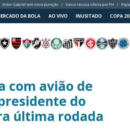
Victor Gabriel tem nova punição
Vasco recusa oferta por PH
Raya
ERCADO DA BOLA
AO VIVO
INUSITADO
COPA 20
a com avião de
 presidente do
ra última rodada