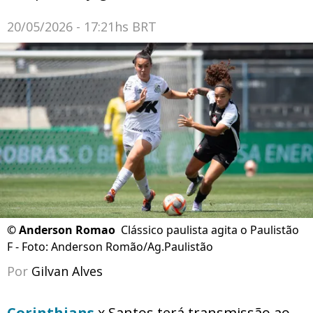
20/05/2026 - 17:21hs BRT
©
Anderson Romao
Clássico paulista agita o Paulistão
F - Foto: Anderson Romão/Ag.Paulistão
Por
Gilvan Alves
Corinthians
x Santos terá transmissão ao