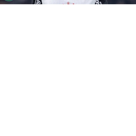
©
Ettore Chiereguini
Matheuzinho durante confronto
contra o Palmeiras no Campeonato Brasileiro de 2026.
Por
João Marcelo Felix Dos Santos
Retorno das Copas
O
Corinthians
empatou com o Bahia em 1 a
1, no último domingo (27), na Fonte Nova.
Agora, o foco do Timão está no confronto
contra o Athletico-PR, que acontece nesta
quinta-feira (30), na Neo Química Arena, pela
21ª rodada do Campeonato Brasileiro.