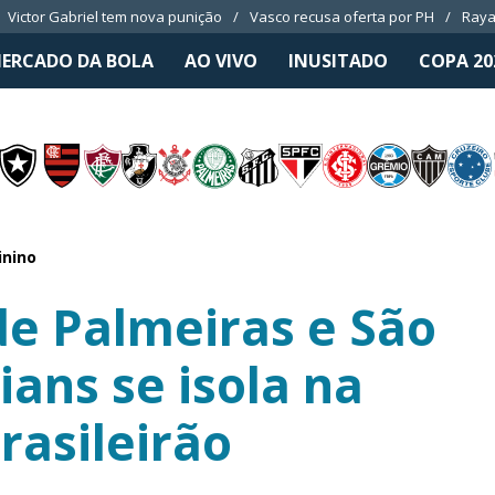
Victor Gabriel tem nova punição
Vasco recusa oferta por PH
Raya
ERCADO DA BOLA
AO VIVO
INUSITADO
COPA 20
inino
e Palmeiras e São
ians se isola na
rasileirão