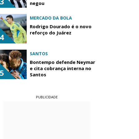
3
negou
MERCADO DA BOLA
Rodrigo Dourado é o novo
reforço do Juárez
4
SANTOS
Bontempo defende Neymar
e cita cobrança interna no
5
Santos
PUBLICIDADE