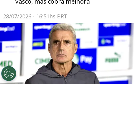
Vasco, mas cobra melhora
28/07/2026 - 16:51hs BRT
©
Marcello Zambrana/AGIF
SP - BARUERI - 02/04/2026
- BRASILEIRO A 2026, PALMEIRAS X GREMIO - Luis Castro
tecnico do Gremio durante partida contra o Palmeiras
no estadio Arena Barueri pelo campeonato Brasileiro A
2026. Foto: Marcello Zambrana/AGIF