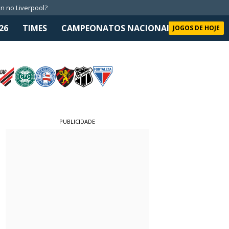
n no Liverpool?
26
TIMES
CAMPEONATOS NACIONAIS
SELEÇÃO 
JOGOS DE HOJE
PUBLICIDADE