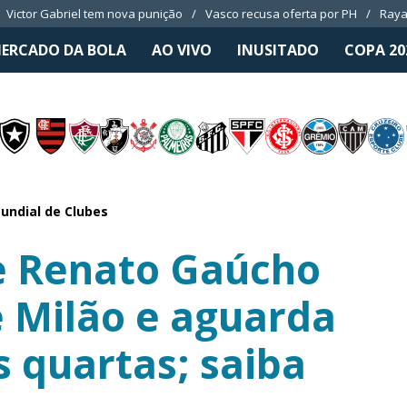
Victor Gabriel tem nova punição
Vasco recusa oferta por PH
Raya
ERCADO DA BOLA
AO VIVO
INUSITADO
COPA 20
ndial de Clubes
e Renato Gaúcho
e Milão e aguarda
s quartas; saiba