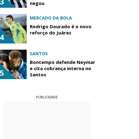
3
negou
MERCADO DA BOLA
Rodrigo Dourado é o novo
reforço do Juárez
4
SANTOS
Bontempo defende Neymar
e cita cobrança interna no
5
Santos
PUBLICIDADE