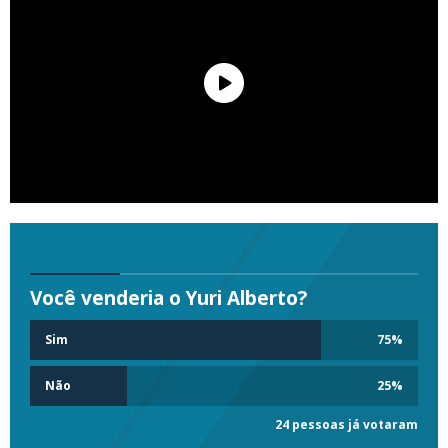
Você venderia o Yuri Alberto?
Sim
75
%
Não
25
%
24 pessoas já votaram