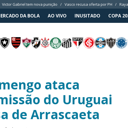
Victor Gabriel tem nova punição
Vasco recusa oferta por PH
Raya
ERCADO DA BOLA
AO VIVO
INUSITADO
COPA 20
amengo ataca
missão do Uruguai
sa de Arrascaeta