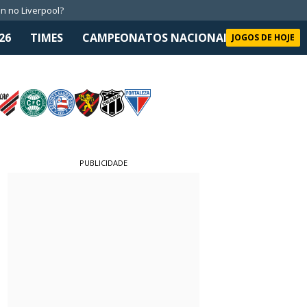
n no Liverpool?
26
TIMES
CAMPEONATOS NACIONAIS
SELEÇÃO 
JOGOS DE HOJE
PUBLICIDADE