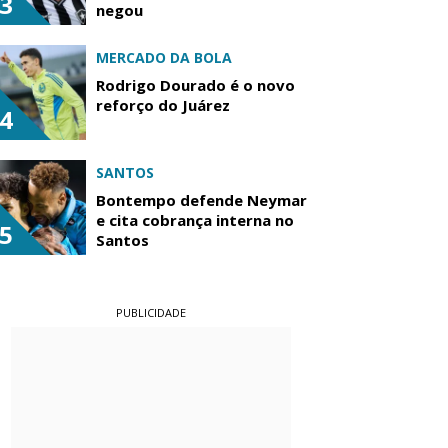
3
negou
MERCADO DA BOLA
Rodrigo Dourado é o novo
reforço do Juárez
4
SANTOS
Bontempo defende Neymar
e cita cobrança interna no
5
Santos
PUBLICIDADE