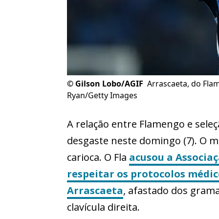
©
Gilson Lobo/AGIF
Arrascaeta, do Fla
Ryan/Getty Images
A relação entre Flamengo e sele
desgaste neste domingo (7). O mot
carioca. O Fla
acusou a Associaç
respeitar os protocolos médic
Arrascaeta
, afastado dos gram
clavícula direita.