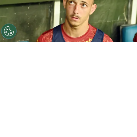
©
Walmir Cirne/AGIF
Iago Borduchi, jogador do Bahia,
durante partida contra o Ceara no estadio Fonte Nova
pelo campeonato Copa Do Nordeste 2025. Foto: Walmir
Cirne/AGIF
Por
Leonardo Viter
O
Bahia
confirmou a saída do lateral-
esquerdo Iago Borduchi, que defenderá o
São Paulo até o fim da temporada por