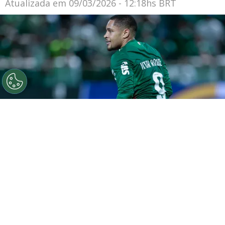
Atualizada em
09/03/2026 - 12:18hs BRT
©
Marcello Zambrana/AGIF
Vitor Roque jogador do
Palmeiras durante partida contra o Fluminense no
estadio Arena Barueri pelo campeonato Brasileiro A
2026. Foto: Marcello Zambrana/AGIF
Por
Leonardo Viter