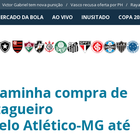
Victor Gabriel tem nova punição
Vasco recusa oferta por PH
Raya
ERCADO DA BOLA
AO VIVO
INUSITADO
COPA 20
caminha compra de
zagueiro
lo Atlético-MG até