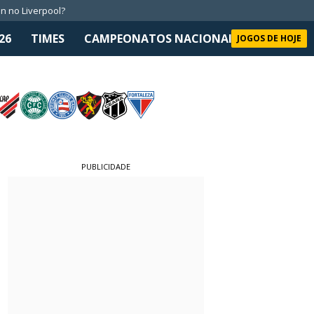
n no Liverpool?
26
TIMES
CAMPEONATOS NACIONAIS
SELEÇÃO 
JOGOS DE HOJE
PUBLICIDADE