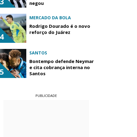
3
negou
MERCADO DA BOLA
Rodrigo Dourado é o novo
reforço do Juárez
4
SANTOS
Bontempo defende Neymar
e cita cobrança interna no
5
Santos
PUBLICIDADE