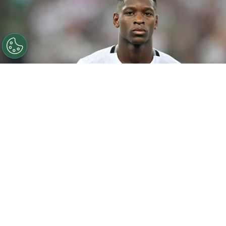
Luiz Henrique jogador do Botafogo durante partida
contra o Fluminense no estádio Maracanã pelo
campeonato Brasileiro A 2024. Foto: Thiago Ribeiro/AGIF
Por
Jessica Campos
O Botafogo segue trabalhando para tentar
promover o retorno de Luiz Henrique, um
dos principais nomes das conquistas do