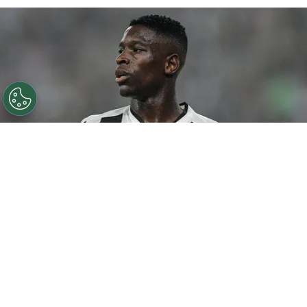
©
Thiago Ribeiro/AGIF
Botafogo pode tentar Luiz
Henrique mais uma vez em janeiro.
Por
Rodrigo Ribeiro
De acordo com informações apuradas pelo
Canal do Anderson Motta, o Botafogo pode