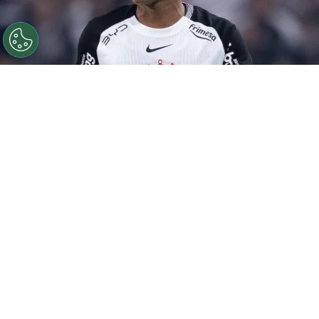
©
Ettore Chiereguini
Matheuzinho durante confronto
contra o Palmeiras no Campeonato Brasileiro de 2026.
Por
João Marcelo Felix Dos Santos
Retorno das Copas
O
Corinthians
empatou com o Bahia em 1 a
1, no último domingo (27), na Fonte Nova.
Agora, o foco do Timão está no confronto
contra o Athletico-PR, que acontece nesta