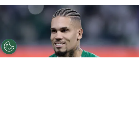
©
Marcello Zambrana/AGIF
Paulinho voltou a ser
titular no Palmeiras.
Por
Rodrigo Ribeiro
Paulinho voltou a ser titular do Palmeiras
após um longo período de recuperação e