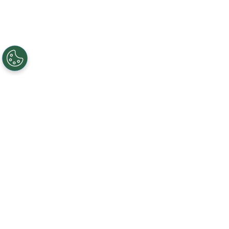
©
Getty Images
Copa do Mundo de 2026 chega a cinco
expulsões após vermelho para Ahmed.
Por
Rodrigo Ribeiro
Aos 31 minutos do primeiro tempo,
Homam
Ahmed recebeu cartão vermelho
por
cometer falta em cima de Buchanan, que iria