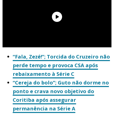
“Fala, Zezé!”; Torcida do Cruzeiro não
perde tempo e provoca CSA após
rebaixamento à Série C
“Cereja do bolo”; Guto não dorme no
ponto e crava novo objetivo do
Coritiba após assegurar
permanência na Série A