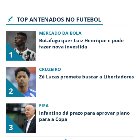
Termos e Condições
Privacidade
Política Editorial
Ad Choices
TOP ANTENADOS NO FUTEBOL
Antenados no Futebol, tal como a Futbol
MERCADO DA BOLA
Sites, é uma empresa pertencente à Better
Botafogo quer Luiz Henrique e pode
Collective. Todos os direitos reservados.
fazer nova investida
1
+18 |
Jogue com responsabilidade
Aplicam-se os Termos e Condições | Conteúdo
CRUZEIRO
Comercial
Zé Lucas promete buscar a Libertadores
2
FIFA
Infantino dá prazo para aprovar plano
para a Copa
3