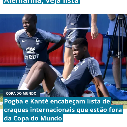
BOTAFOGO
CRUZEIRO
INTERNACIONAL
GRÊMIO
VASCO DA GAMA
COPA DO MUNDO
Pogba e Kanté encabeçam lista de
|
|
|
craques internacionais que estão fora
SOBRE NÓS
STAFF
CONTATO
APOSTAS
da Copa do Mundo