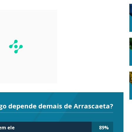
go depende demais de Arrascaeta?
sem ele
89
%