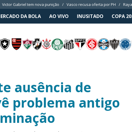
Victor Gabriel tem nova punição
Vasco recusa oferta por PH
Raya
ERCADO DA BOLA
AO VIVO
INUSITADO
COPA 20
e ausência de
vê problema antigo
liminação