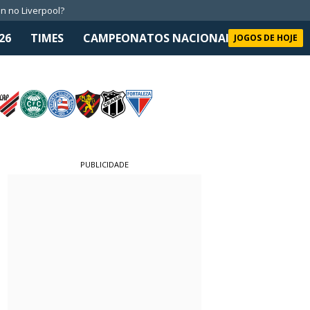
n no Liverpool?
26
TIMES
CAMPEONATOS NACIONAIS
SELEÇÃO 
JOGOS DE HOJE
PUBLICIDADE