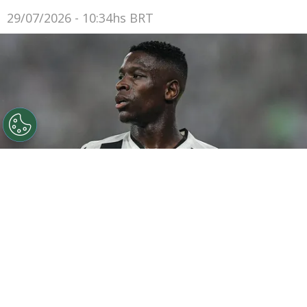
29/07/2026 - 10:34hs BRT
©
Thiago Ribeiro/AGIF
Botafogo pode tentar Luiz
Henrique mais uma vez em janeiro.
Por
Rodrigo Ribeiro
De acordo com informações apuradas pelo