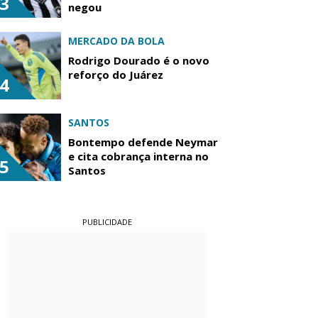
3
negou
MERCADO DA BOLA
Rodrigo Dourado é o novo
reforço do Juárez
4
SANTOS
Bontempo defende Neymar
e cita cobrança interna no
5
Santos
PUBLICIDADE