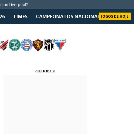
n no Liverpool?
26
TIMES
CAMPEONATOS NACIONAIS
SELEÇÃO 
JOGOS DE HOJE
PUBLICIDADE