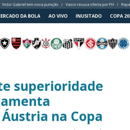
Victor Gabriel tem nova punição
Vasco recusa oferta por PH
Raya
ERCADO DA BOLA
AO VIVO
INUSITADO
COPA 20
te superioridade
 lamenta
 Áustria na Copa