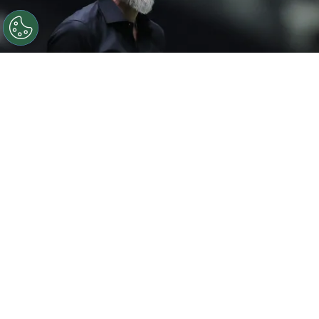
©
Gilson Lobo/AGIF
Eduardo Domínguez elogia elenco
do Atlético-MG após vitória
Por
Luiz Eduardo Porto
O
Atlético-MG
conquistou uma grande
vitória no último domingo (27) ao
vencer o
Palmeiras por 2 a 1 no Nubank Parque
,
pela abertura do returno do Campeonato
Brasileiro. No pós-jogo, o técnico atleticano
Eduardo Domínguez
elogiou a postura do