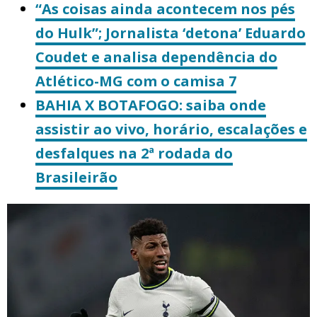
“As coisas ainda acontecem nos pés
do Hulk”; Jornalista ‘detona’ Eduardo
Coudet e analisa dependência do
Atlético-MG com o camisa 7
BAHIA X BOTAFOGO: saiba onde
assistir ao vivo, horário, escalações e
desfalques na 2ª rodada do
Brasileirão