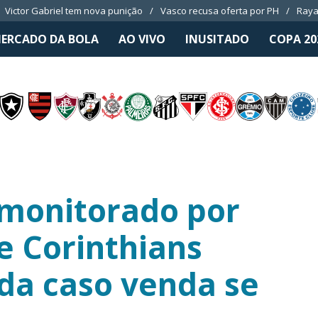
Victor Gabriel tem nova punição
Vasco recusa oferta por PH
Raya
ERCADO DA BOLA
AO VIVO
INUSITADO
COPA 20
é monitorado por
e Corinthians
da caso venda se