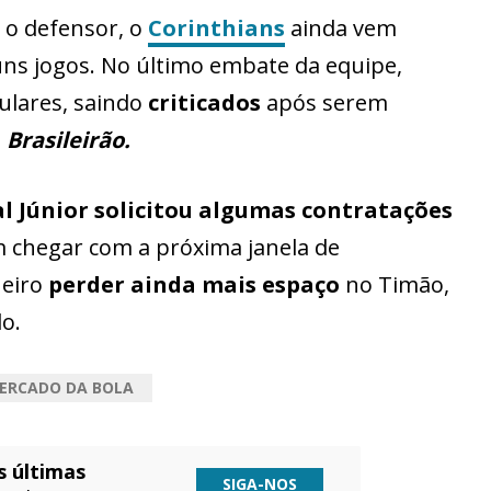
 o defensor, o
Corinthians
ainda vem
ns jogos. No último embate da equipe,
ulares, saindo
criticados
após serem
o
Brasileirão.
l Júnior solicitou algumas contratações
 chegar com a próxima janela de
ueiro
perder ainda mais espaço
no Timão,
o.
ERCADO DA BOLA
s últimas
SIGA-NOS