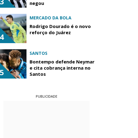
3
negou
MERCADO DA BOLA
Rodrigo Dourado é o novo
reforço do Juárez
4
SANTOS
Bontempo defende Neymar
e cita cobrança interna no
5
Santos
PUBLICIDADE