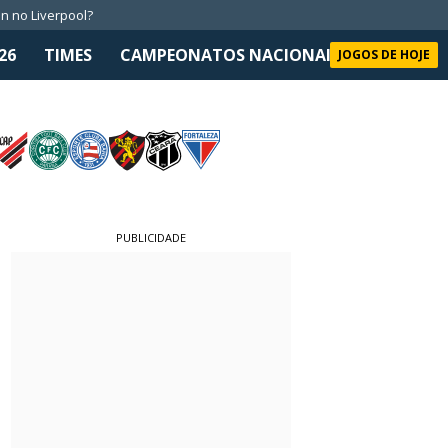
n no Liverpool?
26
TIMES
CAMPEONATOS NACIONAIS
SELEÇÃO 
JOGOS DE HOJE
PUBLICIDADE