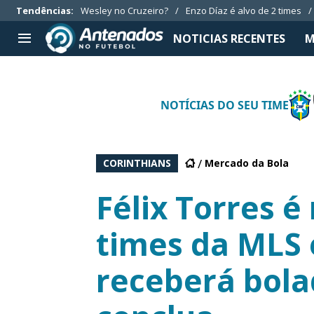
Tendências
:
Wesley no Cruzeiro?
Enzo Díaz é alvo de 2 times
NOTICIAS RECENTES
M
TIMES SÉRIE A
APOSTAS
NOTÍCIAS DO SEU TIME
Botafogo
Notícias
Cruzeiro
Casas de apostas
Internacional
Guias de apostas
CORINTHIANS
Mercado da Bola
Grêmio
Códigos
Vasco da Gama
Palpites
Félix Torres 
Aplicativos
times da MLS 
receberá bola