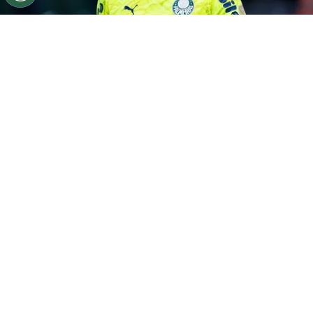
©
Ettore Chiereguini/AGIF
SP - SAO PAULO -
28/05/2026 - COPA LIBERTADORES 2026, PALMEIRAS X
JUNIOR BARRANQUILLA - Carlos Miguel goleiro do
Palmeiras durante partida contra o Junior Barranquilla
no estadio Nubank Arena pelo campeonato Copa
Libertadores 2026. Foto: Ettore Chiereguini/AGIF
Por
Juliana Veiga
O que gerou o surto coletivo
na web
A internet transformou isso no assunto do