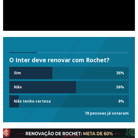
O Inter deve renovar com Rochet?
Sim
36
%
Não
56
%
Não tenho certeza
8
%
78 pessoas já votaram