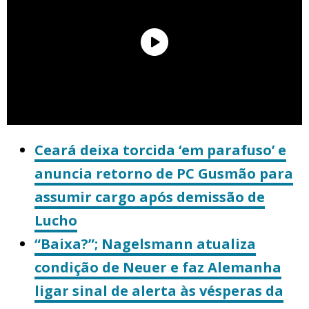
Ceará deixa torcida ‘em parafuso’ e
anuncia retorno de PC Gusmão para
assumir cargo após demissão de
Lucho
“Baixa?”; Nagelsmann atualiza
condição de Neuer e faz Alemanha
ligar sinal de alerta às vésperas da