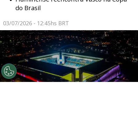
do Brasil
03/07/2026 - 12:45hs BRT
Aerial view of Arena Pantanal after a Group A match
between Bolivia and Chile as part of Copa America Brazil
2021 on June 18, 2021 in Cuiaba, Brazil. (Photo by Miguel
Schincariol/Getty Images)