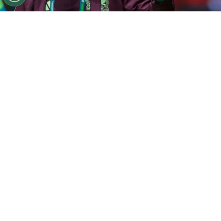
©
Getty Images
TOLUCA, MEXICO - NOVEMBER 19:
Rafael Marquez, assistant coach of Mexico gestures
during the CONCACAF Nations League match between
Mexico and Honduras at Nemesio Diez Stadium on
November 19, 2024 in Toluca, Mexico. (Photo by Hector
Vivas/Getty Images)
Por
Bruno Usberti
A Federação Mexicana de Futebol confirmou
nesta quarta-feira a efetivação de Rafa
Márquez como novo técnico da seleção
principal. O ex-zagueiro, que integrou a
comissão técnica de Javier Aguirre durante a