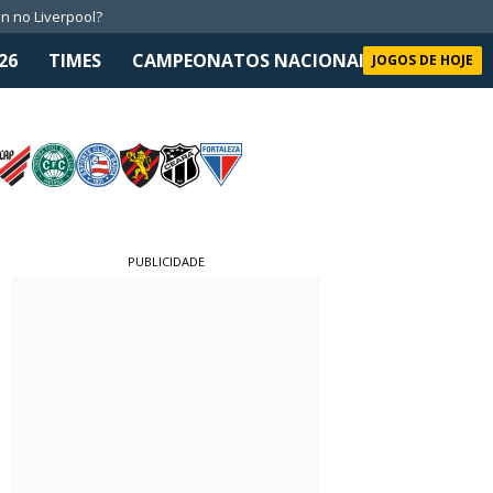
n no Liverpool?
26
TIMES
CAMPEONATOS NACIONAIS
SELEÇÃO 
JOGOS DE HOJE
PUBLICIDADE