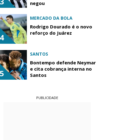
3
negou
MERCADO DA BOLA
Rodrigo Dourado é o novo
reforço do Juárez
4
SANTOS
Bontempo defende Neymar
e cita cobrança interna no
5
Santos
PUBLICIDADE