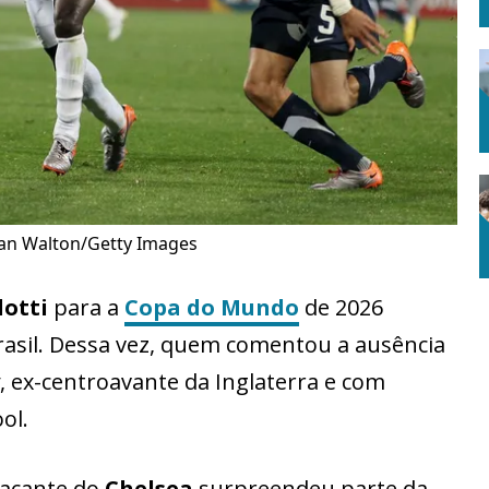
 Ian Walton/Getty Images
lotti
para a
Copa do Mundo
de 2026
rasil. Dessa vez, quem comentou a ausência
, ex-centroavante da Inglaterra e com
ol.
tacante do
Chelsea
surpreendeu parte da