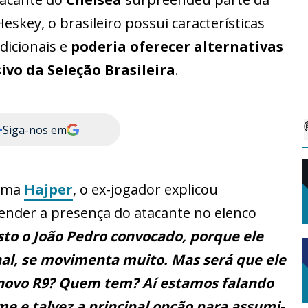
skey, o brasileiro possui características
dicionais e
poderia oferecer alternativas
vo da Seleção Brasileira
.
+
Siga-nos em
orma
Hajper
, o ex-jogador explicou
ender a presença do atacante no elenco
isto o João Pedro convocado, porque ele
nal, se movimenta muito. Mas será que ele
o novo R9? Quem tem? Aí estamos falando
 e talvez a principal opção para assumi-