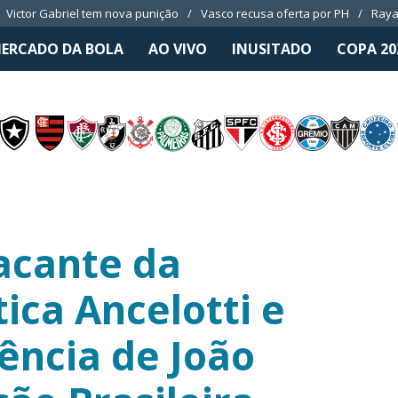
Victor Gabriel tem nova punição
Vasco recusa oferta por PH
Raya
ERCADO DA BOLA
AO VIVO
INUSITADO
COPA 20
acante da
tica Ancelotti e
ência de João