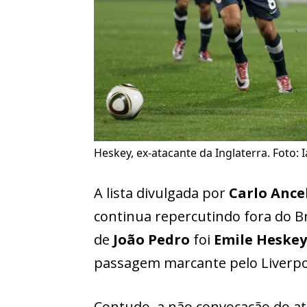
Heskey, ex-atacante da Inglaterra. Foto:
A lista divulgada por
Carlo Ance
continua repercutindo fora do B
de
João Pedro
foi
Emile Heskey
passagem marcante pelo Liverpo
Contudo, a não convocação do a