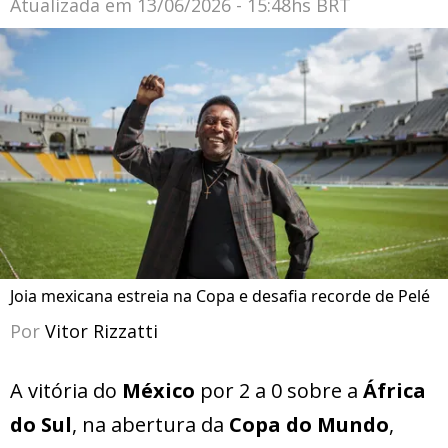
Atualizada em
13/06/2026 - 15:48hs BRT
Joia mexicana estreia na Copa e desafia recorde de Pelé
Por
Vitor Rizzatti
A vitória do
México
por 2 a 0 sobre a
África
do Sul
, na abertura da
Copa do Mundo
,