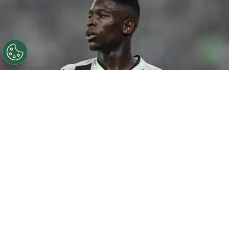
©
Thiago Ribeiro/AGIF
Botafogo pode tentar Luiz
Henrique mais uma vez em janeiro.
Por
Rodrigo Ribeiro
De acordo com informações apuradas pelo
Canal do Anderson Motta, o Botafogo pode
fazer uma nova tentativa pela contratação