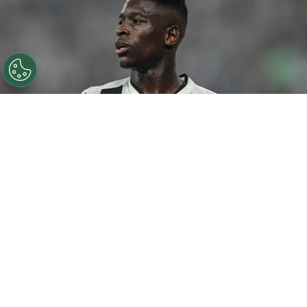
©
Thiago Ribeiro/AGIF
Botafogo pode tentar Luiz
Henrique mais uma vez em janeiro.
Por
Rodrigo Ribeiro
De acordo com informações apuradas pelo
Canal do Anderson Motta, o Botafogo pode
fazer uma nova tentativa pela contratação