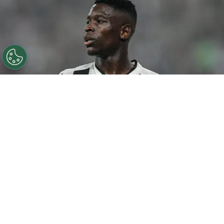
©
Thiago Ribeiro/AGIF
Botafogo pode tentar Luiz
Henrique mais uma vez em janeiro.
Por
Rodrigo Ribeiro
De acordo com informações apuradas pelo
Canal do Anderson Motta, o Botafogo pode
fazer uma nova tentativa pela contratação