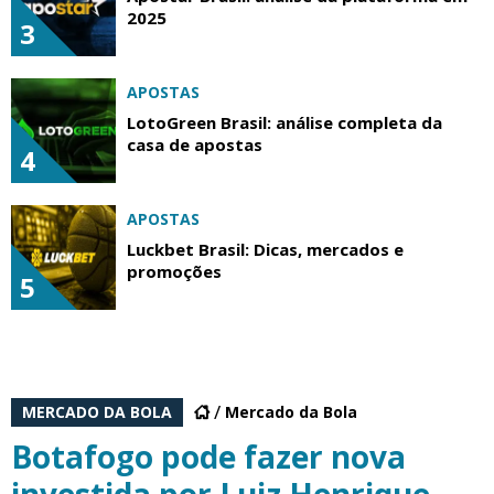
2025
3
APOSTAS
LotoGreen Brasil: análise completa da
casa de apostas
4
APOSTAS
Luckbet Brasil: Dicas, mercados e
promoções
5
MERCADO DA BOLA
Mercado da Bola
Botafogo pode fazer nova
investida por Luiz Henrique