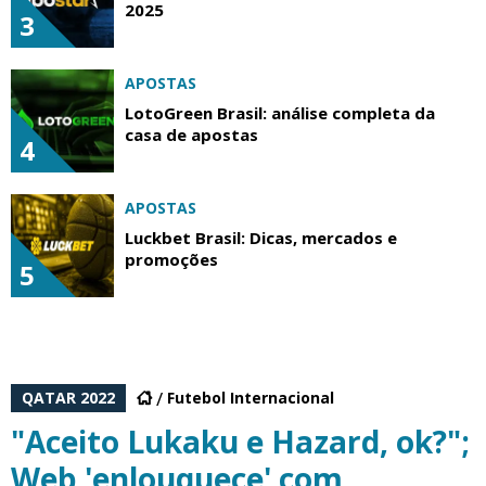
2025
3
APOSTAS
LotoGreen Brasil: análise completa da
casa de apostas
4
APOSTAS
Luckbet Brasil: Dicas, mercados e
promoções
5
QATAR 2022
Futebol Internacional
"Aceito Lukaku e Hazard, ok?";
Web 'enlouquece' com