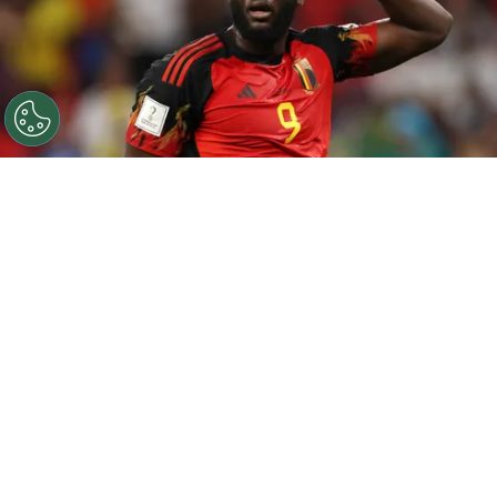
©
Getty Images
Photo by Francois Nel/Getty Images -
Web não perdoa Lukaku após eliminação da Bélgica
Por
Rodrigo Ribeiro
A Bélgica desperdiçou diversas
oportunidades, não saiu do 0 x 0 contra a
Croácia e está eliminada da
Copa do Mundo
2022, era necessário uma vitória para
avançar. Com diversos problemas internos, a