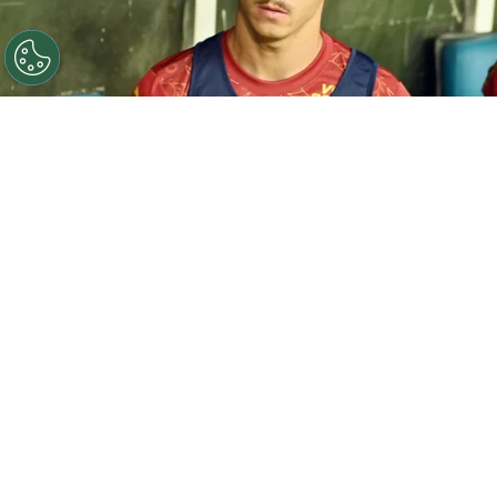
©
Walmir Cirne/AGIF
Iago Borduchi, jogador do Bahia,
durante partida contra o Ceara no estadio Fonte Nova
pelo campeonato Copa Do Nordeste 2025. Foto: Walmir
Cirne/AGIF
Por
Leonardo Viter
O
Bahia
confirmou a saída do lateral-
esquerdo Iago Borduchi, que defenderá o
São Paulo até o fim da temporada por
empréstimo.
Sem muito espaço no elenco